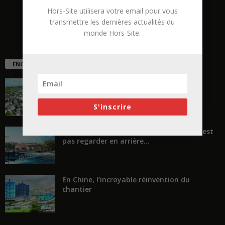
Hors-Site utilisera votre email pour vous
transmettre les dernières actualités du
monde Hors-Site.
ENCORE PLUS D'ARTICLES
La ruée vers l’Ouest
S'inscrire
« Transformer plutôt que démolir, ce n’est
pas regarder en arrière...
En Chine, l’incroyable réinvention du
chantier