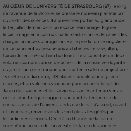
AU CŒUR DE L’UNIVERSITÉ DE STRASBOURG (67)
, le long
de l’avenue de la Victoire, se dresse le nouveau planétarium
du Jardin des sciences. Il a ouvert ses portes au grand public
le 1er juillet dernier, dans un espace réaménagé. Figurer
le ciel, imaginer le cosmos, parler d’astronomie : le cahier des
charges onirique du programme a inspiré la forme singulière
de ce bâtiment ovniesque aux architectes frenak+jullien,
Cardin Julien, m+mathieu holdrinet. Il est constitué de deux
volumes sombres qui se détachent de la masse verdoyante
du jardin : un cône tronqué pour abriter la salle de projection –
15 mètres de diamètre, 138 places – doublé d’une galerie
d’accès, et un volume cylindrique pour accueillir le hall du
Jardin des sciences et les services associés. « Tendu vers le
ciel, le cône tronqué suggère une quête atemporelle de
connaissances de l’univers, tandis que le hall d’accueil, ouvert
et rayonnant, renvoie vers les multiples sites gérés par
le Jardin des sciences. Dédié à la diffusion de la culture
scientifique au sein de l’université, le Jardin des sciences