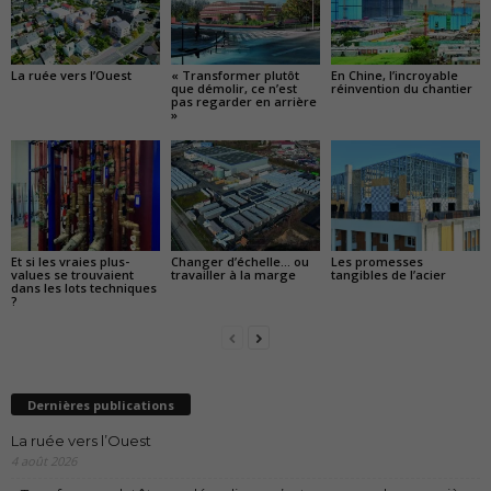
La ruée vers l’Ouest
« Transformer plutôt
En Chine, l’incroyable
que démolir, ce n’est
réinvention du chantier
pas regarder en arrière
»
Et si les vraies plus-
Changer d’échelle… ou
Les promesses
values se trouvaient
travailler à la marge
tangibles de l’acier
dans les lots techniques
?
Dernières publications
La ruée vers l’Ouest
4 août 2026