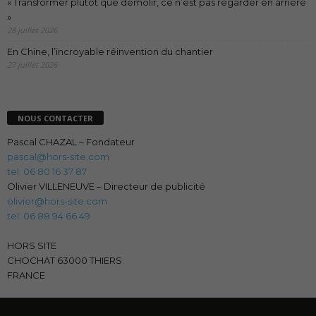
« Transformer plutôt que démolir, ce n’est pas regarder en arrière
»
28 juillet 2026
En Chine, l’incroyable réinvention du chantier
27 juillet 2026
NOUS CONTACTER
Pascal CHAZAL – Fondateur
pascal@hors-site.com
tel: 06 80 16 37 87
Olivier VILLENEUVE – Directeur de publicité
olivier@hors-site.com
tel: 06 88 94 66 49
HORS SITE
CHOCHAT 63000 THIERS
FRANCE