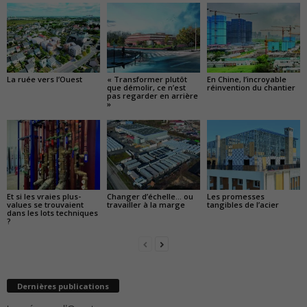
La ruée vers l’Ouest
« Transformer plutôt
En Chine, l’incroyable
que démolir, ce n’est
réinvention du chantier
pas regarder en arrière
»
Et si les vraies plus-
Changer d’échelle… ou
Les promesses
values se trouvaient
travailler à la marge
tangibles de l’acier
dans les lots techniques
?
Dernières publications