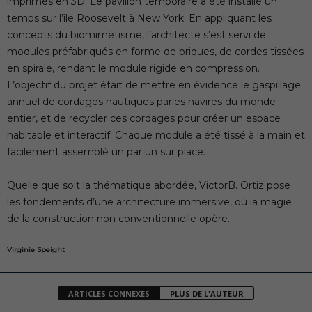
imprimés en 3D. Le pavillon temporaire a été installé un
temps sur l’île Roosevelt à New York. En appliquant les
concepts du biomimétisme, l’architecte s’est servi de
modules préfabriqués en forme de briques, de cordes tissées
en spirale, rendant le module rigide en compression.
L’objectif du projet était de mettre en évidence le gaspillage
annuel de cordages nautiques parles navires du monde
entier, et de recycler ces cordages pour créer un espace
habitable et interactif. Chaque module a été tissé à la main et
facilement assemblé un par un sur place.
Quelle que soit la thématique abordée, VictorB. Ortiz pose
les fondements d’une architecture immersive, où la magie
de la construction non conventionnelle opère.
Virginie Speight
ARTICLES CONNEXES
PLUS DE L'AUTEUR