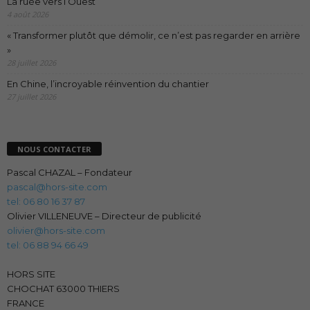
La ruée vers l’Ouest
4 août 2026
« Transformer plutôt que démolir, ce n’est pas regarder en arrière
»
28 juillet 2026
En Chine, l’incroyable réinvention du chantier
27 juillet 2026
NOUS CONTACTER
Pascal CHAZAL – Fondateur
pascal@hors-site.com
tel: 06 80 16 37 87
Olivier VILLENEUVE – Directeur de publicité
olivier@hors-site.com
tel: 06 88 94 66 49
HORS SITE
CHOCHAT 63000 THIERS
FRANCE