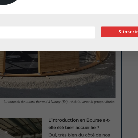
S'inscri
La coupole du centre thermal à Nancy (54), réalisée avec le groupe Morlot.
L’introduction en Bourse a-t-
elle été bien accueillie ?
Oui, très bien du côté de nos