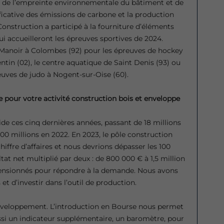
 de l’empreinte environnementale du bâtiment et de
ficative des émissions de carbone et la production
 Construction a participé à la fourniture d’éléments
 qui accueilleront les épreuves sportives de 2024.
-Manoir à Colombes (92) pour les épreuves de hockey
ntin (02), le centre aquatique de Saint Denis (93) ou
euves de judo à Nogent-sur-Oise (60).
 pour votre activité construction bois et enveloppe
e ces cinq dernières années, passant de 18 millions
 100 millions en 2022. En 2023, le pôle construction
hiffre d’affaires et nous devrions dépasser les 100
tat net multiplié par deux : de 800 000 € à 1,5 million
nsionnés pour répondre à la demande. Nous avons
et d’investir dans l’outil de production.
 développement. L’introduction en Bourse nous permet
aussi un indicateur supplémentaire, un baromètre, pour