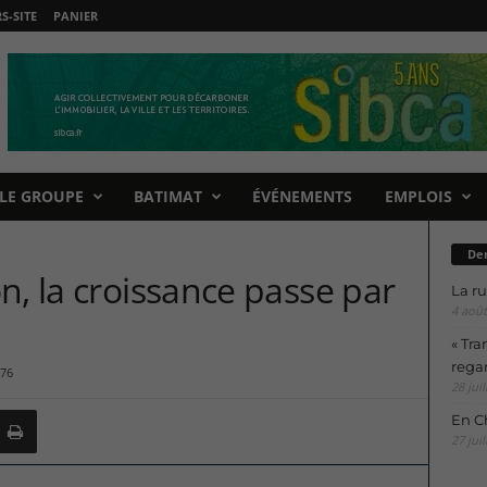
-SITE
PANIER
LE GROUPE
BATIMAT
ÉVÉNEMENTS
EMPLOIS
Der
n, la croissance passe par
La ru
4 août
« Tra
regar
76
28 juil
En Ch
27 juil