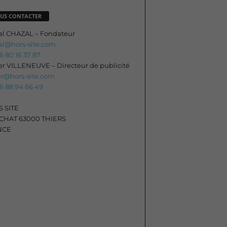
US CONTACTER
al CHAZAL – Fondateur
al@hors-site.com
06 80 16 37 87
ier VILLENEUVE – Directeur de publicité
ier@hors-site.com
06 88 94 66 49
 SITE
HAT 63000 THIERS
NCE