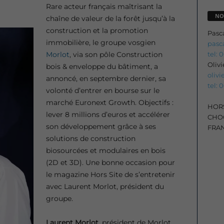
Rare acteur français maîtrisant la
NO
chaîne de valeur de la forêt jusqu’à la
construction et la promotion
Pasc
immobilière, le groupe vosgien
pasc
tel: 
Morlot
, via son pôle Construction
Oliv
bois & enveloppe du bâtiment, a
oliv
annoncé, en septembre dernier, sa
tel: 
volonté d’entrer en bourse sur le
marché Euronext Growth. Objectifs :
HORS
lever 8 millions d’euros et accélérer
CHOC
son développement grâce à ses
FRA
solutions de construction
biosourcées et modulaires en bois
(2D et 3D). Une bonne occasion pour
le magazine Hors Site de s’entretenir
avec Laurent Morlot, président du
groupe.
Laurent Morlot
, président de Morlot