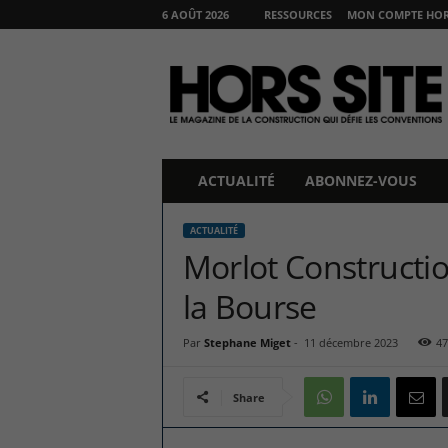
6 AOÛT 2026
RESSOURCES
MON COMPTE HORS
H
O
R
S
S
I
T
ACTUALITÉ
ABONNEZ-VOUS
E
ACTUALITÉ
Morlot Constructio
la Bourse
Par
Stephane Miget
-
11 décembre 2023
47
Share