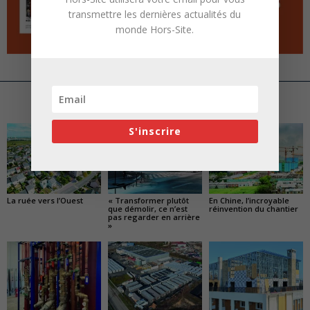
transmettre les dernières actualités du
monde Hors-Site.
ARTICLES CONNEXES
PLUS DE L'AUTEUR
S'inscrire
La ruée vers l’Ouest
« Transformer plutôt
En Chine, l’incroyable
que démolir, ce n’est
réinvention du chantier
pas regarder en arrière
»