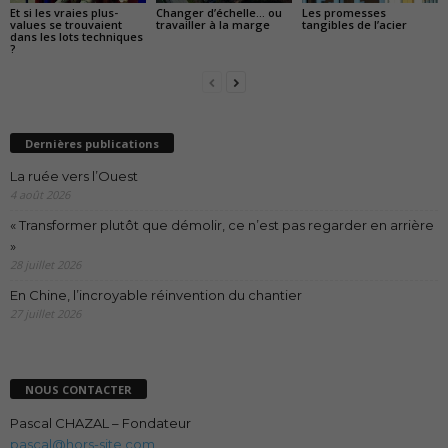
Et si les vraies plus-
Changer d’échelle… ou
Les promesses
values se trouvaient
travailler à la marge
tangibles de l’acier
dans les lots techniques
?
Dernières publications
La ruée vers l’Ouest
4 août 2026
« Transformer plutôt que démolir, ce n’est pas regarder en arrière
»
28 juillet 2026
En Chine, l’incroyable réinvention du chantier
27 juillet 2026
NOUS CONTACTER
Pascal CHAZAL – Fondateur
pascal@hors-site.com