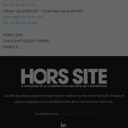
tel: 06 80 16 37 87
Olivier VILLENEUVE – Directeur de publicité
olivier@hors-site.com
tel: 06 88 94 66 49
HORS SITE
CHOCHAT 63000 THIERS
FRANCE
Société de presse, plateforme de mise en relation sur les marchés B2B, emploi et
salons s'adressant aux professionnels de la construction Hors Site.
Contactez-nous:
contact@hors-site.com