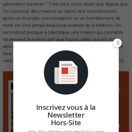
génération suivante ? C’est pour cette raison que depuis que
l’on construit des maisons au Japon, leur reconstruction
après un incendie, une inondation ou un tremblement de
terre, ne s’est jamais beaucoup écartée de la tradition. On
reconstruit presque à l’identique, une maison qui connaîtra
fatalement le même sort que toutes celles qui ont été
détruites catastrophe après catastrophe. Ce détachement
face aux coups du sort qui abattent les maisons, est une
vertu exaltée par…
(Suite de l’article dans le magazine N°25)
Inscrivez vous à la
Newsletter
Hors-Site
Hors-Site utilisera votre email pour vous