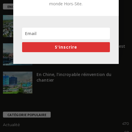
monde Hors-Site.
ENCORE PLUS D'ARTICLES
La ruée vers l’Ouest
« Transformer plutôt que démolir, ce n’est
S'inscrire
pas regarder en arrière...
En Chine, l’incroyable réinvention du
chantier
CATÉGORIE POPULAIRE
470
Actualité