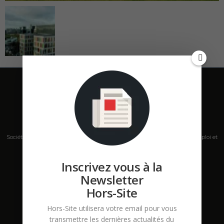
Société de presse, plateforme de mise en relation sur les marchés B2B, emploi et
salons s'adressant aux professionnels de la construction Hors Site.
Inscrivez vous à la
Contactez-nous:
contact@hors-site.com
Newsletter
Hors-Site
Hors-Site utilisera votre email pour vous
transmettre les dernières actualités du