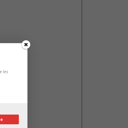
e les
re