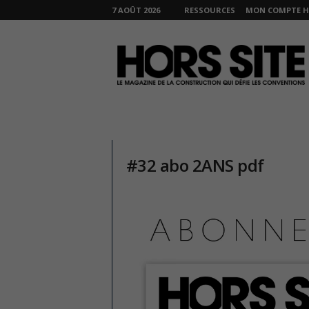
7 AOÛT 2026
RESSOURCES
MON COMPTE H
H
O
R
S
S
I
T
E
#32 abo 2ANS pdf