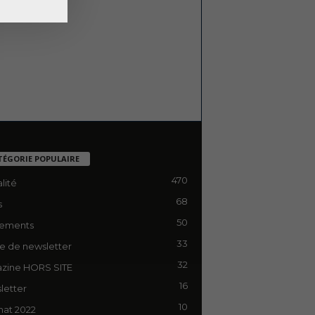
TÉGORIE POPULAIRE
470
lité
68
s
50
ements
33
le de newsletter
32
zine HORS SITE
16
letter
10
mat 2022