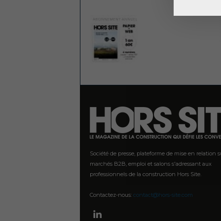
Société de presse, plateforme de mise en relation su
marchés B2B, emploi et salons s'adressant aux
professionnels de la construction Hors Site.
Contactez-nous:
contact@hors-site.com