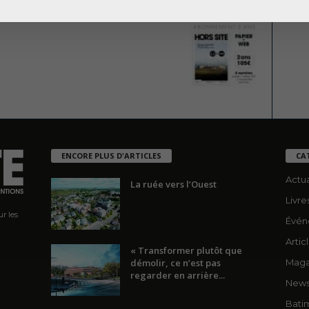
ENCORE PLUS D'ARTICLES
CA
Actua
La ruée vers l’Ouest
Livre
r les
Évén
Artic
« Transformer plutôt que
démolir, ce n’est pas
Maga
regarder en arrière...
News
Bati