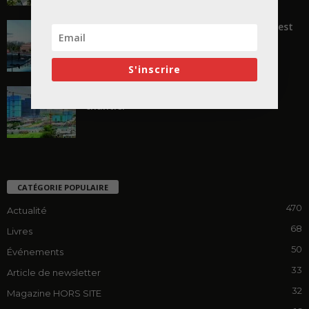
« Transformer plutôt que démolir, ce n’est
pas regarder en arrière...
S'inscrire
En Chine, l’incroyable réinvention du
chantier
CATÉGORIE POPULAIRE
470
Actualité
68
Livres
50
Événements
33
Article de newsletter
32
Magazine HORS SITE