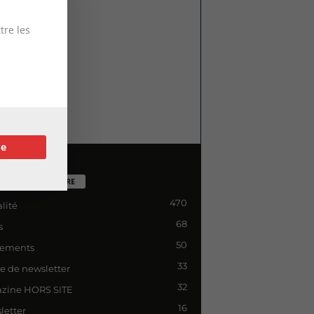
tre les
re
TÉGORIE POPULAIRE
470
lité
68
s
50
ements
33
le de newsletter
32
zine HORS SITE
16
letter