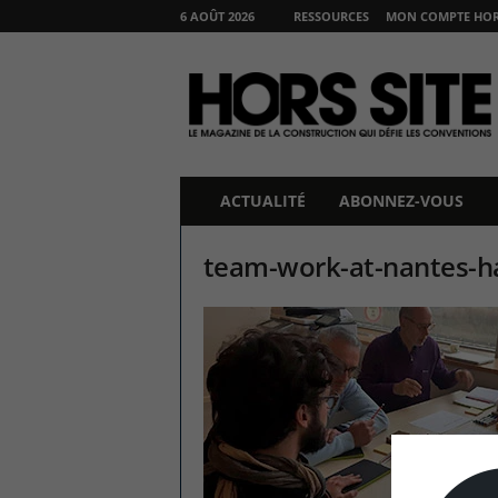
6 AOÛT 2026
RESSOURCES
MON COMPTE HORS
H
O
R
S
S
I
T
ACTUALITÉ
ABONNEZ-VOUS
E
team-work-at-nantes-h