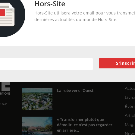
Hors-Site
Hors-Site utilisera votre email pour vous transmet
dernières actualités du monde Hors-Site.
S'inscri
ENCORE PLUS D'ARTICLES
CA
Actua
La ruée vers l’Ouest
Livre
n sur
Évén
x
Artic
« Transformer plutôt que
démolir, ce n’est pas regarder
Maga
en arrière...
News