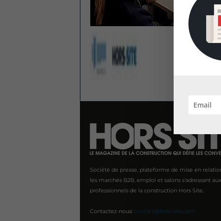
Société de presse, plateforme de mise en relatio
les marchés B2B, emploi et salons s'adressant au
professionnels de la construction Hors Site.
Contactez-nous:
contact@hors-site.com