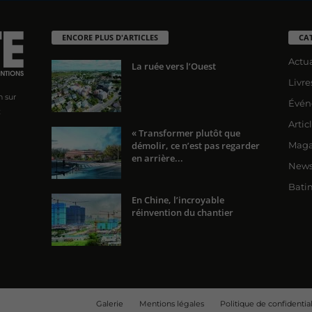
ENCORE PLUS D'ARTICLES
CA
Actua
La ruée vers l’Ouest
Livre
n sur
Évén
x
Artic
« Transformer plutôt que
démolir, ce n’est pas regarder
Maga
en arrière...
News
Bati
En Chine, l’incroyable
réinvention du chantier
Galerie
Mentions légales
Politique de confidential