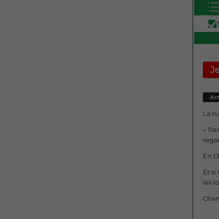
Je
Art
La ru
« Tra
regar
En Ch
Et si
les l
Chang