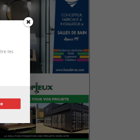
tre les
re