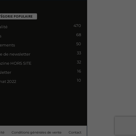
TÉGORIE POPULAIRE
470
lité
68
s
50
ements
33
le de newsletter
32
zine HORS SITE
16
letter
10
mat 2022
ité
Conditions générales de vente
Contact