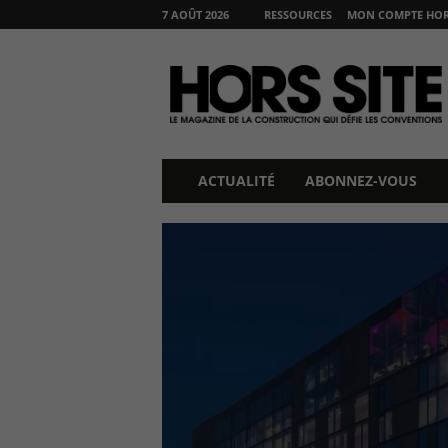
7 AOÛT 2026
RESSOURCES
MON COMPTE HORS
H
O
R
S
S
I
T
ACTUALITÉ
ABONNEZ-VOUS
E