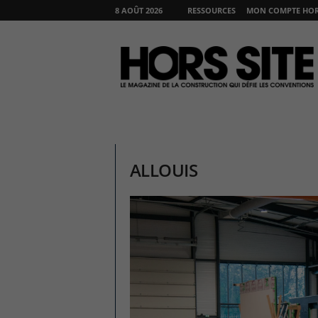
8 AOÛT 2026
RESSOURCES
MON COMPTE HORS
H
O
R
S
S
I
T
E
ALLOUIS