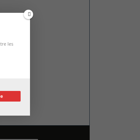
tre les
re