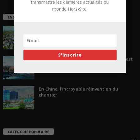
transmettre les dernières actualités du
monde Hors-Site.
ENCORE PLUS D'ARTICLES
La ruée vers l’Ouest
S'inscrire
« Transformer plutôt que démolir, ce n’est
pas regarder en arrière...
En Chine, l’incroyable réinvention du
chantier
CATÉGORIE POPULAIRE