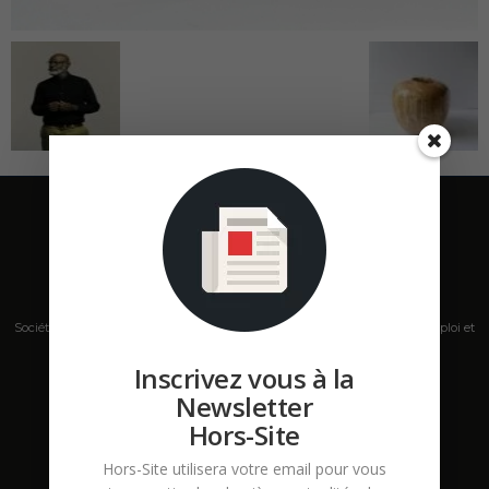
Société de presse, plateforme de mise en relation sur les marchés B2B, emploi et
salons s'adressant aux professionnels de la construction Hors Site.
Inscrivez vous à la
Newsletter
Contactez-nous:
contact@hors-site.com
Hors-Site
Hors-Site utilisera votre email pour vous