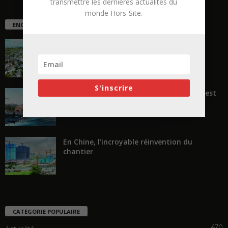
transmettre les dernières actualités du
monde Hors-Site.
ENCORE PLUS D'ARTICLES
La ruée vers l’Ouest
S'inscrire
« Transformer plutôt que démolir, ce n’est
pas regarder en arrière...
En Chine, l’incroyable réinvention du
chantier
CATÉGORIE POPULAIRE
470