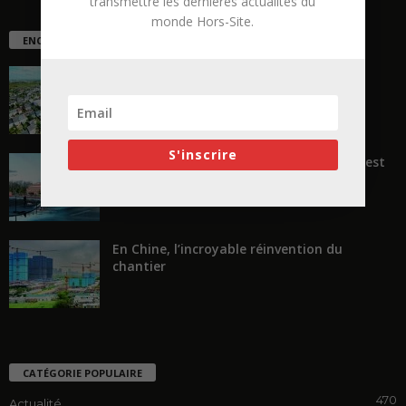
transmettre les dernières actualités du
monde Hors-Site.
ENCORE PLUS D'ARTICLES
La ruée vers l’Ouest
S'inscrire
« Transformer plutôt que démolir, ce n’est
pas regarder en arrière...
En Chine, l’incroyable réinvention du
chantier
CATÉGORIE POPULAIRE
470
Actualité