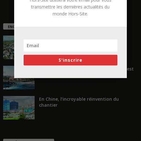
transmettre les dernières actualités du
monde Hors-Site.
ENCORE PLUS D'ARTICLES
La ruée vers l’Ouest
S'inscrire
« Transformer plutôt que démolir, ce n’est
pas regarder en arrière...
En Chine, l’incroyable réinvention du
chantier