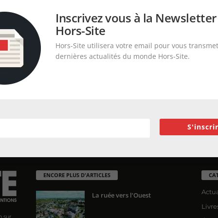
Inscrivez vous à la Newsletter
Hors-Site
Hors-Site utilisera votre email pour vous transmet
dernières actualités du monde Hors-Site.
S'inscri
ENCORE PLUS D'ARTICLES
CA
Actua
La ruée vers l’Ouest
Livre
n sur