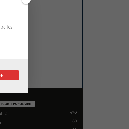
tre les
re
TÉGORIE POPULAIRE
470
lité
68
s