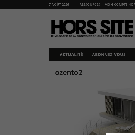
7 AOÛT 2026
RESSOURCES
MON COMPTE HORS
H
O
R
S
S
I
T
ACTUALITÉ
ABONNEZ-VOUS
E
ozento2