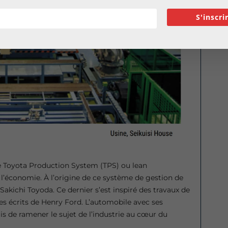
S'inscri
 le Toyota Production System (TPS) ou lean
l’économie. À l’origine de ce système de gestion de
Sakichi Toyoda. Ce dernier s’est inspiré des travaux de
s écrits de Henry Ford. L’automobile avec ses
 de ramener le sujet de l’industrie au cœur du