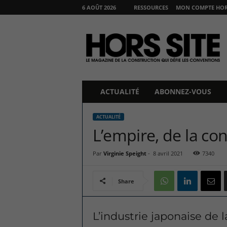
6 AOÛT 2026
RESSOURCES
MON COMPTE HORS
H
O
R
S
S
I
T
ACTUALITÉ
ABONNEZ-VOUS
E
ACTUALITÉ
L’empire, de la con
Par
Virginie Speight
-
8 avril 2021
7340
Share
L’industrie japonaise de 