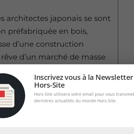
s architectes japonais se sont
on préfabriquée en bois,
se d’une construction
le rêve d’un marché de masse
itecture.
Inscrivez vous à la Newsletter
Hors-Site
Hors-Site utilisera votre email pour vous transmet
dernières actualités du monde Hors-Site.