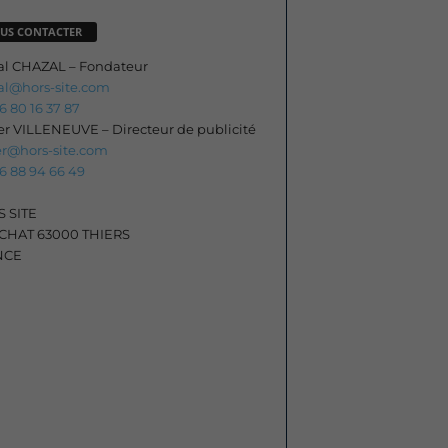
US CONTACTER
al CHAZAL – Fondateur
al@hors-site.com
06 80 16 37 87
ier VILLENEUVE – Directeur de publicité
ier@hors-site.com
06 88 94 66 49
 SITE
HAT 63000 THIERS
NCE