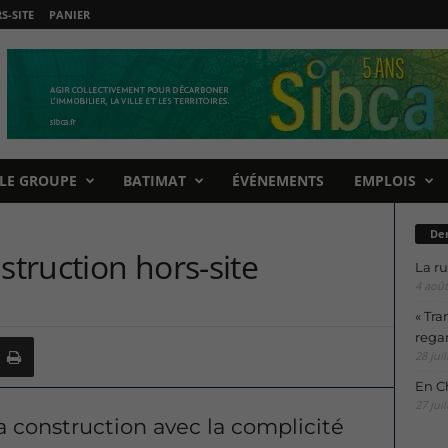
-SITE
PANIER
LE GROUPE
BATIMAT
ÉVÉNEMENTS
EMPLOIS
Der
struction hors-site
La ru
4 août
« Tra
regar
28 juil
En Ch
27 juil
la construction avec la complicité