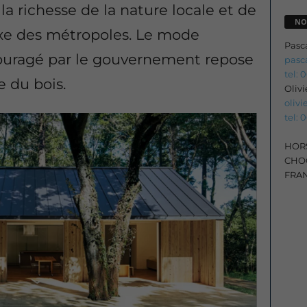
la richesse de la nature locale et de
NO
xe des métropoles. Le mode
Pasc
couragé par le gouvernement repose
pasc
tel: 
e du bois.
Oliv
oliv
tel: 
HORS
CHOC
FRA