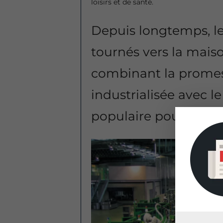
loisirs et de santé.
Depuis longtemps, le
tournés vers la mais
combinant la promes
industrialisée avec 
populaire pour l’arch