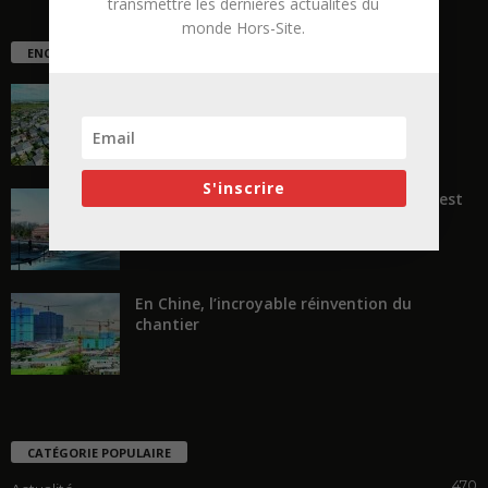
transmettre les dernières actualités du
monde Hors-Site.
ENCORE PLUS D'ARTICLES
La ruée vers l’Ouest
S'inscrire
« Transformer plutôt que démolir, ce n’est
pas regarder en arrière...
En Chine, l’incroyable réinvention du
chantier
CATÉGORIE POPULAIRE
470