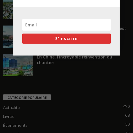
« Transformer plutôt que démolir, ce n’est
pas regarder en arrière...
S'inscrire
En Chine, l’incroyable réinvention du
chantier
CATÉGORIE POPULAIRE
470
Actualité
68
Livres
50
Événements