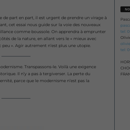
NO
 de part en part, il est urgent de prendre un virage à
Pasc
nt, cet essai nous guide sur la voie des nouveaux
pasc
tel: 
eillance comme boussole. On apprendra à emprunter
Oliv
côtés de la nature, en allant vers le « mieux avec
oliv
 peu ». Agir autrement n’est plus une utopie.
tel: 
HORS
modernisme. Transpassons-le. Voilà une exigence
CHOC
torique. Il n’y a pas à tergiverser. La perte du
FRA
rnité, parce que le modernisme n’est pas la