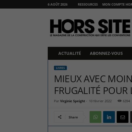
6 AOÛT 2026
RESSOURCES
MON COMPTE HORS
H
O
R
S
S
I
T
ACTUALITÉ
ABONNEZ-VOUS
E
LIVRES
MIEUX AVEC MOIN
FRUGALITÉ POUR L
Par
Virginie Speight
-
10 février 2022
6394
Share