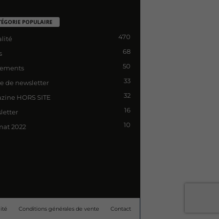
TÉGORIE POPULAIRE
470
lité
68
s
50
ements
33
le de newsletter
32
zine HORS SITE
16
letter
10
mat 2022
ité
Conditions générales de vente
Contact