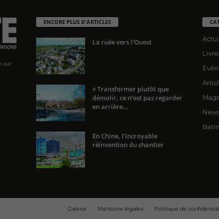
ENCORE PLUS D'ARTICLES
CA
Actua
La ruée vers l’Ouest
Livre
n sur
Évén
x
Artic
« Transformer plutôt que
démolir, ce n’est pas regarder
Maga
en arrière...
News
Bati
En Chine, l’incroyable
réinvention du chantier
Galerie
Mentions légales
Politique de confidential