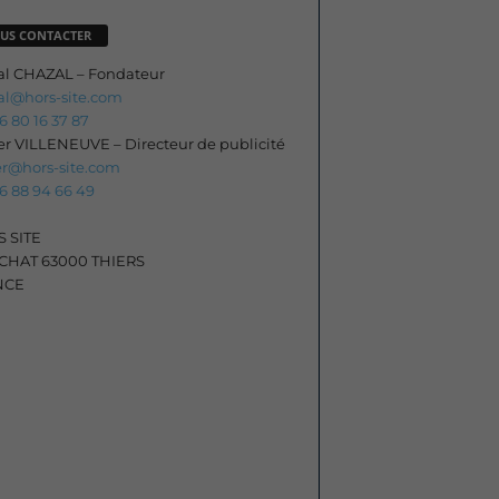
US CONTACTER
al CHAZAL – Fondateur
al@hors-site.com
06 80 16 37 87
ier VILLENEUVE – Directeur de publicité
ier@hors-site.com
06 88 94 66 49
 SITE
HAT 63000 THIERS
NCE