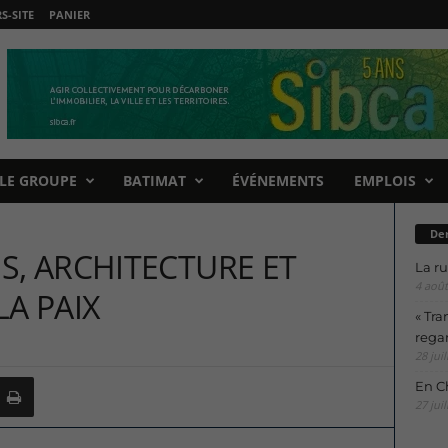
-SITE
PANIER
LE GROUPE
BATIMAT
ÉVÉNEMENTS
EMPLOIS
Der
S, ARCHITECTURE ET
La ru
4 août
A PAIX
« Tra
regar
28 juil
En Ch
27 juil