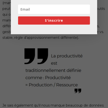
(manufacturier vs construction) n’est pas justifiée. On ne
peut pas évaluer le secteur de la construction avec des outils
qui ont été mis en place spécialement pour le secteur
manufacturier. La construction est structurellement
S'inscrire
différente de l’industrie manufacturière (enjeux différents,
gestion projet vs. production, environnement dynamique vs.
stable, règle d’approvisionnement différente).
Je sais également qu’il nous manque beaucoup de données