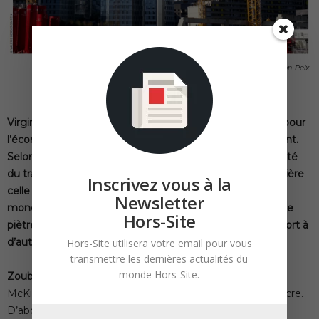
Photo Valérie Bergeron-Peix
Virginie Speight. Le poids du BTP est considérable tant pour
l’économie d’un pays que pour les populations qui y vivent.
Selon une étude McKinsey, la croissance de la productivité
du travail dans la construction est de 1 % par an, loin derrière
Inscrivez vous à la
celle du secteur manufacturier (3,6 %) ou de l’économie
Newsletter
mondiale (2,8 %) : chiffres 2019. Comment expliquer cette
Hors-Site
piètre performance ? Pourquoi cette différence par rapport à
d’autres secteurs d’activité comme l’industrie ?
Hors-Site utilisera votre email pour vous
transmettre les dernières actualités du
monde Hors-Site.
Zoubeir
Lafhaj
. Je ne suis pas d’accord avec l’étude de
McKinsey. En tant que scientifique, elle doit me convaincre.
D’abord, la comparaison entre les deux secteurs