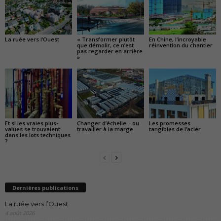
La ruée vers l’Ouest
« Transformer plutôt
En Chine, l’incroyable
que démolir, ce n’est
réinvention du chantier
pas regarder en arrière
»
Et si les vraies plus-
Changer d’échelle… ou
Les promesses
values se trouvaient
travailler à la marge
tangibles de l’acier
dans les lots techniques
?
Dernières publications
La ruée vers l’Ouest
4 août 2026