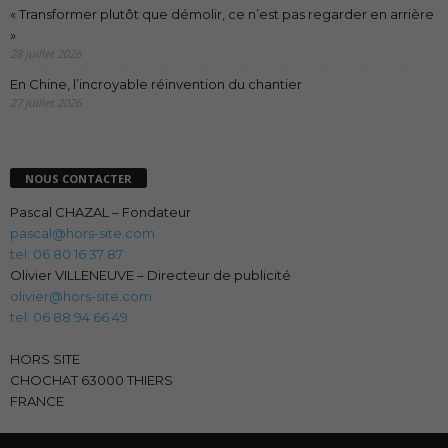
« Transformer plutôt que démolir, ce n’est pas regarder en arrière
»
28 juillet 2026
En Chine, l’incroyable réinvention du chantier
27 juillet 2026
NOUS CONTACTER
Pascal CHAZAL – Fondateur
pascal@hors-site.com
tel: 06 80 16 37 87
Olivier VILLENEUVE – Directeur de publicité
olivier@hors-site.com
tel: 06 88 94 66 49
HORS SITE
CHOCHAT 63000 THIERS
FRANCE