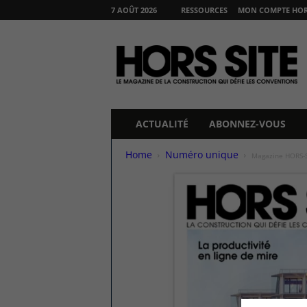
7 AOÛT 2026
RESSOURCES
MON COMPTE HORS
H
O
R
S
S
I
T
ACTUALITÉ
ABONNEZ-VOUS
E
Home
Numéro unique
Magazine HORS-S