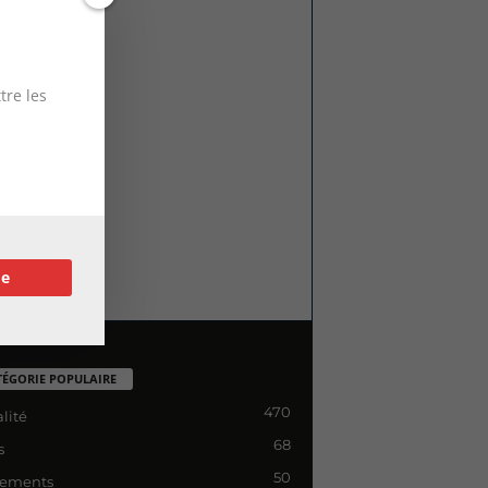
tre les
re
TÉGORIE POPULAIRE
470
lité
68
s
50
ements