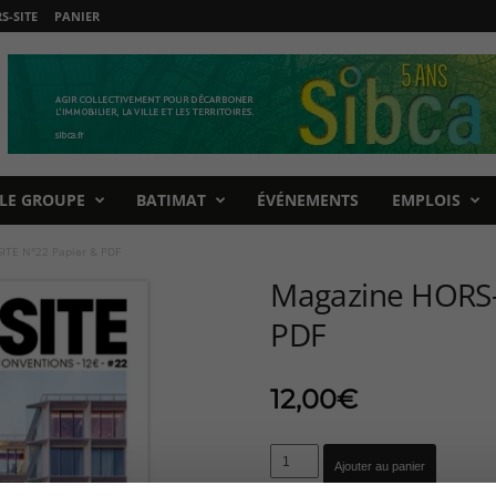
-SITE
PANIER
LE GROUPE
BATIMAT
ÉVÉNEMENTS
EMPLOIS
ITE N°22 Papier & PDF
Magazine HORS-
PDF
12,00
€
quantité
Ajouter au panier
de