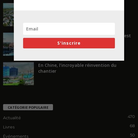
La ruée vers l’Ouest
« Transformer plutôt que démolir, ce n’est
pas regarder en arrière...
S'inscrire
En Chine, l’incroyable réinvention du
chantier
CATÉGORIE POPULAIRE
470
Actualité
68
Livres
50
Événements