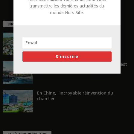
transmettre les dernières actualités du
monde Hors-Site.
ENCORE PLUS D'ARTICLES
La ruée vers l’Ouest
S'inscrire
« Transformer plutôt que démolir, ce n’est
pas regarder en arrière...
En Chine, l’incroyable réinvention du
chantier
CATÉGORIE POPULAIRE