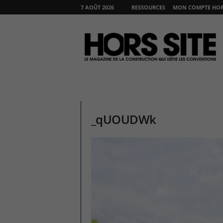
7 AOÛT 2026
RESSOURCES
MON COMPTE HORS
H
O
R
S
S
I
T
E
_qUOUDWk