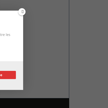
tre les
re