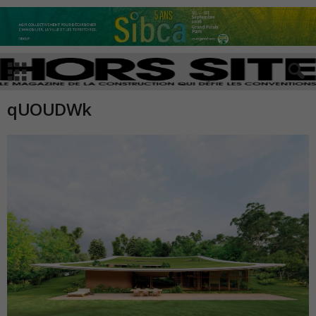
qUOUDWk