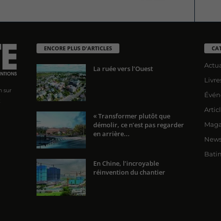
ENCORE PLUS D'ARTICLES
CA
Actua
La ruée vers l’Ouest
Livre
n sur
Évén
x
Artic
« Transformer plutôt que
démolir, ce n’est pas regarder
Maga
en arrière...
News
Bati
En Chine, l’incroyable
réinvention du chantier