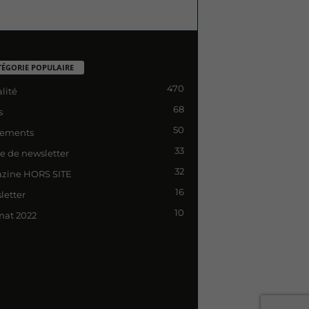
TÉGORIE POPULAIRE
470
lité
68
s
50
ements
33
le de newsletter
32
zine HORS SITE
16
letter
10
mat 2022