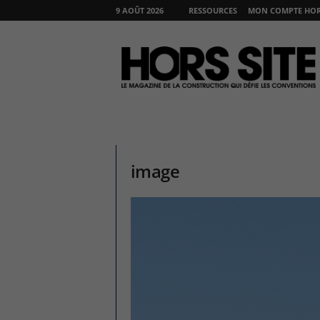
9 AOÛT 2026
RESSOURCES
MON COMPTE HORS
H
O
R
S
S
I
T
E
image