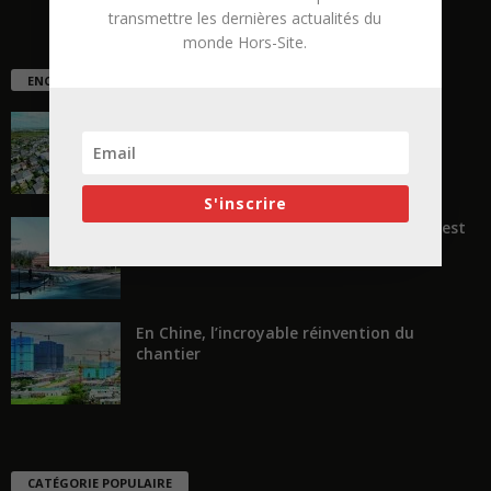
transmettre les dernières actualités du
monde Hors-Site.
ENCORE PLUS D'ARTICLES
La ruée vers l’Ouest
S'inscrire
« Transformer plutôt que démolir, ce n’est
pas regarder en arrière...
En Chine, l’incroyable réinvention du
chantier
CATÉGORIE POPULAIRE