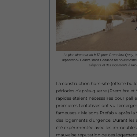
Le plan directeur de HTA pour Greenford Quay, à Ea
adjacent au Grand Union Canal en un nouvel espac
élégants et des logements à faib
La construction hors-site (offsite bui
périodes d’après-guerre (Première et
rapides étaient nécessaires pour palli
premières tentatives ont vu l’émerg
fameuses « Maisons Prefab » après la
des logements d’urgence. Durant les an
été expérimentée avec les immeubles d
mauvaise réputation de ces logements a 