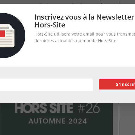
eloppement, comme les logements étudiants ou de
 la demande urgente de logements, les pénuries de
Inscrivez vous à la Newsletter
 les techniques de construction non traditionnelles
Hors-Site
Hors-Site utilisera votre email pour vous transmet
dernières actualités du monde Hors-Site.
abriqué » évoque encore des images de bâtiments et
ction hors-site, avec un peu d’avance, a en revanche
onnamment, dans le secteur de la maison
ont adopté les maisons préfabriquées ou modulaires.
l’article dans le magazine N°26)
S'inscri