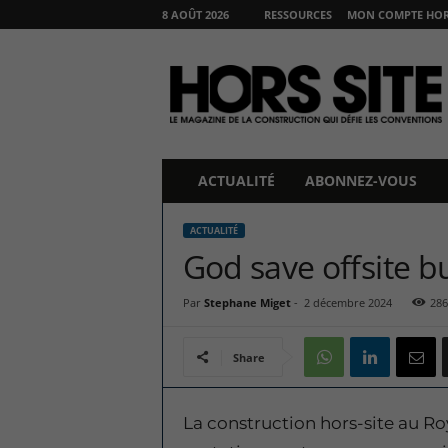
8 AOÛT 2026
RESSOURCES
MON COMPTE HORS
H
O
R
S
S
I
T
ACTUALITÉ
ABONNEZ-VOUS
E
ACTUALITÉ
God save offsite b
Par
Stephane Miget
-
2 décembre 2024
286
Share
La construction hors-site au Ro