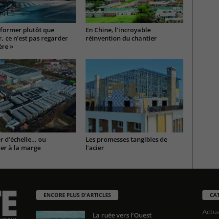
former plutôt que
En Chine, l’incroyable
, ce n’est pas regarder
réinvention du chantier
ère »
r d’échelle… ou
Les promesses tangibles de
ler à la marge
l’acier
ENCORE PLUS D'ARTICLES
CA
Actua
La ruée vers l’Ouest