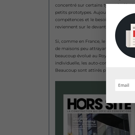
concentré sur certains types de dév
petits prototypes. Aujourd’hui, entre
compétences et le besoin de sécurité,
reviennent sur le devant de la scène.
Si, comme en France, le terme « préf
de maisons peu attrayants, la constru
beaucoup évolué au Royaume-Uni. Ét
individuelle, les auto-constructeurs 
Beaucoup sont attirés par…
(Suite de 