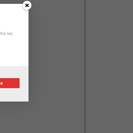
tre les
re