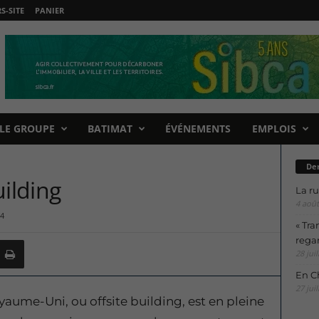
-SITE
PANIER
LE GROUPE
BATIMAT
ÉVÉNEMENTS
EMPLOIS
Der
uilding
La ru
4 août
4
« Tra
regar
28 juil
En Ch
27 juil
yaume-Uni, ou offsite building, est en pleine