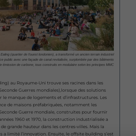
ling (quartier de l’ouest londonien), a transformé un ancien terrain industriel
e public avec une façade de canal revitalisée, surplombée par des bâtiments
le émission de carbone, tous construits en modulaire selon les principes MMC
lding) au Royaume-Uni trouve ses racines dans les
 Seconde Guerres mondiales),lorsque des solutions
er le manque de logements et d’infrastructures. Les
ence de maisons préfabriquées, notamment les
 Seconde Guerre mondiale, construites pour fournir
nées 1960 et 1970, la construction industrialisée a
e grande hauteur dans les centres-villes. Mais la
limité l’innovation. Ensuite, le offsite building s’est