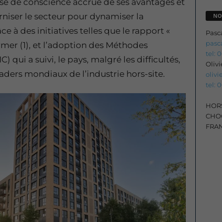
se de conscience accrue de ses avantages et
niser le secteur pour dynamiser la
NO
 à des initiatives telles que le rapport «
Pasc
pasc
mer (1), et l’adoption des Méthodes
tel: 
ui a suivi, le pays, malgré les difficultés,
Oliv
ders mondiaux de l’industrie hors-site.
oliv
tel: 
HORS
CHOC
FRA