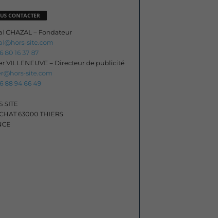
US CONTACTER
al CHAZAL – Fondateur
al@hors-site.com
06 80 16 37 87
ier VILLENEUVE – Directeur de publicité
ier@hors-site.com
06 88 94 66 49
 SITE
HAT 63000 THIERS
NCE