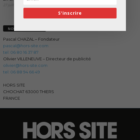
27 juillet 2026
S'inscrire
NOUS CONTACTER
Pascal CHAZAL – Fondateur
pascal@hors-site.com
tel: 06 80 16 37 87
Olivier VILLENEUVE – Directeur de publicité
olivier@hors-site.com
tel: 06 88 94 66 49
HORS SITE
CHOCHAT 63000 THIERS
FRANCE