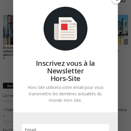
que démolir, ce n’est
réinvention du chantier
pas regarder en arrière
»
Et si les vraies plus-
Changer d’échelle… ou
Les promesses
values se trouvaient
travailler à la marge
tangibles de l’acier
dans les lots techniques
?
Inscrivez vous à la
Newsletter
Hors-Site
Dernières publications
Hors-Site utilisera votre email pour vous
transmettre les dernières actualités du
La ruée vers l’Ouest
monde Hors-Site.
4 août 2026
« Transformer plutôt que démolir, ce n’est pas regarder en arrière
»
28 juillet 2026
En Chine, l’incroyable réinvention du chantier