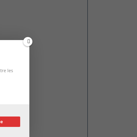
tre les
re