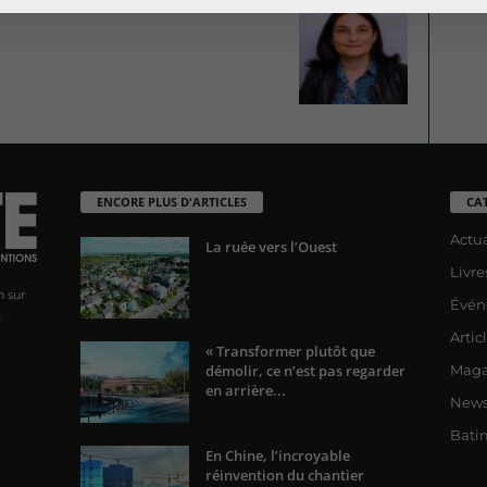
ENCORE PLUS D'ARTICLES
CA
Actua
La ruée vers l’Ouest
Livre
n sur
Évén
x
Artic
« Transformer plutôt que
démolir, ce n’est pas regarder
Maga
en arrière...
News
Bati
En Chine, l’incroyable
réinvention du chantier