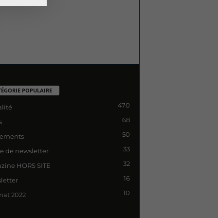
TÉGORIE POPULAIRE
470
lité
68
s
50
ements
33
le de newsletter
32
zine HORS SITE
16
letter
10
mat 2022