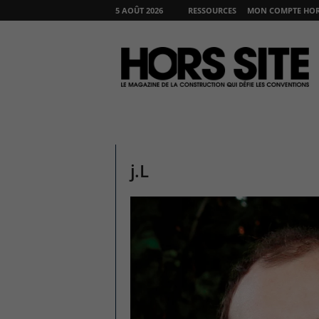
5 AOÛT 2026
RESSOURCES
MON COMPTE HORS
H
O
R
S
S
I
T
E
j.L