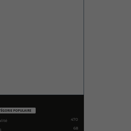
TÉGORIE POPULAIRE
470
lité
68
s