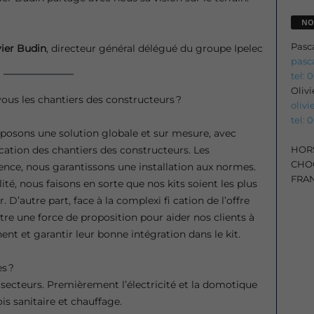
NO
Pasc
vier Budin
, directeur général délégué du groupe Ipelec
pasc
tel: 
Oliv
us les chantiers des constructeurs ?
oliv
tel: 
oposons une solution globale et sur mesure, avec
HORS
ication des chantiers des constructeurs. Les
CHOC
ce, nous garantissons une installation aux normes.
FRA
lité, nous faisons en sorte que nos kits soient les plus
. D’autre part, face à la complexi fi cation de l’offre
être une force de proposition pour aider nos clients à
ent et garantir leur bonne intégration dans le kit.
s ?
cteurs. Premièrement l’électricité et la domotique
s sanitaire et chauffage.