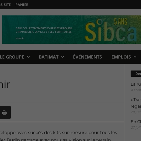
-SITE
PANIER
LE GROUPE
BATIMAT
ÉVÉNEMENTS
EMPLOIS
Der
nir
La ru
4 août
« Tra
regar
28 juil
En Ch
27 juil
eloppe avec succès des kits sur-mesure pour tous les
r Budin partage avec nous sa vision sur le terrain.