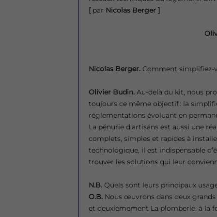
[
par
Nicolas Berger ]
Oli
Nicolas Berger.
Comment simplifiez-vo
Olivier Budin.
Au-delà du kit, nous pr
toujours ce même objectif : la simplif
réglementations évoluant en permanen
La pénurie d’artisans est aussi une réa
complets, simples et rapides à installer
technologique, il est indispensable d’
trouver les solutions qui leur convienn
N.B.
Quels sont leurs principaux usage
O.B.
Nous œuvrons dans deux grands se
et deuxièmement La plomberie, à la foi