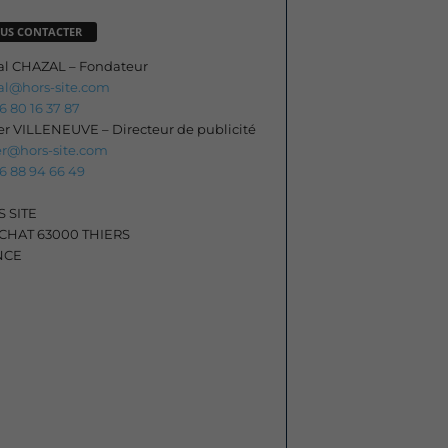
US CONTACTER
al CHAZAL – Fondateur
al@hors-site.com
06 80 16 37 87
ier VILLENEUVE – Directeur de publicité
ier@hors-site.com
06 88 94 66 49
 SITE
HAT 63000 THIERS
NCE