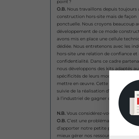
point ?
O.B.
Nous travaillons depuis toujours 
construction hors-site mais de façon
ponctuelle. Nous croyons beaucoup a
développement de ce mode constructi
avons mis en place une cellule techni
dédiée. Nous entretenons avec les indu
hors-site une relation de confiance et
confidentialité. Dans ce cadre partenar
nous développons des kits adaptés au
spécificités de leurs modules, très sim
mettre en œuvre. Cette collaboration 
suivie de la réalisation d’un prototype 
à l’industriel de gagner du temps sur
N.B.
Vous considérez-vous comme une 
O.B.
C’est une problématique qui nous
d’apporter notre petite pierre à l’édif
mieux gérer nos ressources et d’éviter 