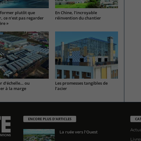
former plutôt que
En Chine, l’incroyable
, ce n’est pas regarder
réinvention du chantier
ère »
r d’échelle… ou
Les promesses tangibles de
ler à la marge
l’acier
ENCORE PLUS D'ARTICLES
CA
Actua
La ruée vers l’Ouest
Livre