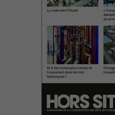
La ruée vers l’Ouest
« Trans
démolir
en arri
Et si les vraies plus-values se
Change
trouvaient dans les lots
travail
techniques ?