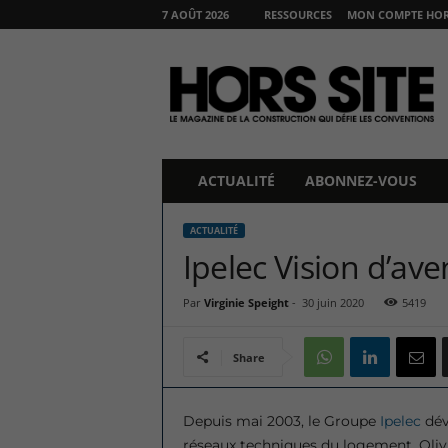
7 AOÛT 2026
RESSOURCES
MON COMPTE HORS
H
O
R
S
S
I
T
ACTUALITÉ
ABONNEZ-VOUS
E
ACTUALITÉ
Ipelec Vision d’ave
Par
Virginie Speight
-
30 juin 2020
5419
Share
Depuis mai 2003, le Groupe
Ipelec
dév
réseaux techniques du logement. Olivie