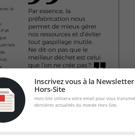
avec la
u
f et
que
striels
 de
ial,
x
ples à
Inscrivez vous à la Newsletter
démarre toujours par une analyse précise du besoin,
Hors-Site
puis de son test in situ. Notre satisfaction : permettre
 sa chaîne d’assemblage.
Hors-Site utilisera votre email pour vous transmet
dernières actualités du monde Hors-Site.
société écoresponsable ?
 tient à cœur et nous essayons chaque jour
ice. Par essence, la préfabrication nous permet de
tout gaspillage inutile. Ne dit-on pas que le meilleur