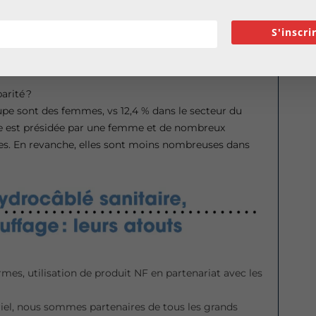
? Dès la conception, nos bureaux d’études calculent au
 livrons ainsi un kit complet et pré-assemblé,
S'inscri
é, ni plus, ni moins. Pas de gâchis, moins
propres.
arité ?
upe sont des femmes, vs 12,4 % dans le secteur du
nne est présidée par une femme et de nombreux
s. En revanche, elles sont moins nombreuses dans
rmes, utilisation de produit NF en partenariat avec les
ériel, nous sommes partenaires de tous les grands