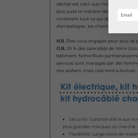
déchet est celui que l’on ne crée pas 
plus juste la matière nécessaire. Nous
contenant tout ce qui doit être install
d’emballages : les chantiers sont plus 
N.B.
Êtes-vous engagés pour plus de p
O.B.
29 % des salarié[e]s de notre Gro
bâtiment. Notre filiale parthenaisie
services sont managés par des femme
nos ateliers, mais cela tend à évoluer.
Sécurité : Garantie d’être aux no
plus grandes marques du marché
Flexibilité : Large choix de mat