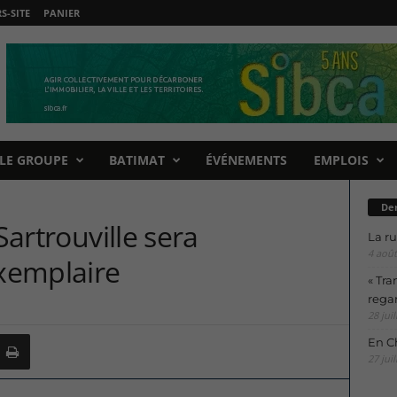
-SITE
PANIER
LE GROUPE
BATIMAT
ÉVÉNEMENTS
EMPLOIS
Der
Sartrouville sera
La ru
4 août
xemplaire
« Tra
regar
28 juil
En Ch
27 juil