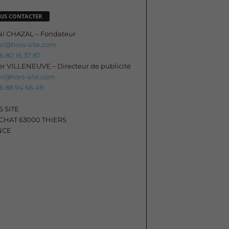
US CONTACTER
al CHAZAL – Fondateur
al@hors-site.com
06 80 16 37 87
ier VILLENEUVE – Directeur de publicité
ier@hors-site.com
06 88 94 66 49
 SITE
HAT 63000 THIERS
NCE