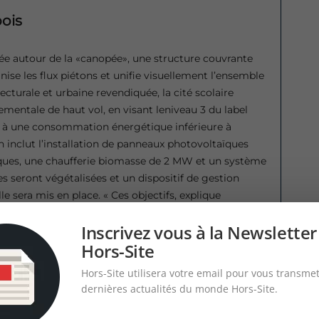
ois
urée autour de la «canopée», une structure couvrante
anise les flux piétons et unifie visuellement l’ensemble
ecturale et urbaine revendiquée, la cité scolaire
mentale de haut vol, en visant leniveau 3 du label
 à une consommation énergétique inférieure à
 inclut l’installation de panneaux photovoltaïques
iques, une chaufferie biomasse de 2 MW et un système
es seront végétalisées et un dispositif de gestion
le sera mis en place. « Ces objectifs, explique
 Officina, ont bien sûr guidé nos choix sur les
Inscrivez vous à la Newsletter
ion du bois pour la charpente et la structure du
Hors-Site
 les façades droites. Les voiles en béton de bois
igences, et en particulier un bilan carbone négatif,
Hors-Site utilisera votre email pour vous transmet
une simplicité et rapidité de mise en œuvre, car
dernières actualités du monde Hors-Site.
re dans l’usine de Mignières (28). Elles s’adaptent au
ier. »