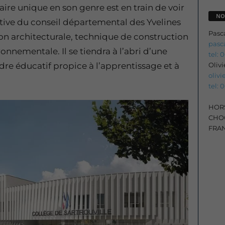
laire unique en son genre est en train de voir
NO
tiative du conseil départemental des Yvelines
Pasc
ion architecturale, technique de construction
pasc
onnementale. Il se tiendra à l’abri d’une
tel: 
Oliv
dre éducatif propice à l’apprentissage et à
oliv
tel: 
HORS
CHOC
FRA