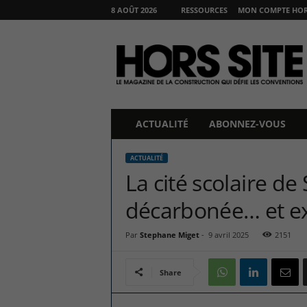
8 AOÛT 2026
RESSOURCES
MON COMPTE HORS
H
O
R
S
S
I
T
ACTUALITÉ
ABONNEZ-VOUS
E
ACTUALITÉ
La cité scolaire de 
décarbonée… et e
Par
Stephane Miget
-
9 avril 2025
2151
Share