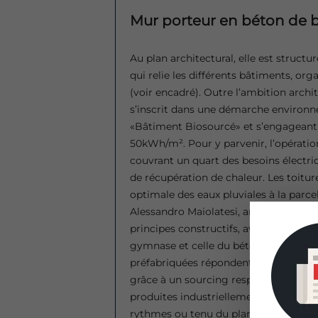
Mur porteur en béton de b
Au plan architectural, elle est struct
qui relie les différents bâtiments, org
(voir encadré). Outre l’ambition archit
s’inscrit dans une démarche environne
«Bâtiment Biosourcé» et s’engageant
50kWh/m². Pour y parvenir, l’opération
couvrant un quart des besoins électr
de récupération de chaleur. Les toitur
optimale des eaux pluviales à la parcel
Alessandro Maiolatesi, architecte chez
principes constructifs, avec l’utilisat
gymnase et celle du béton de bois pour
préfabriquées répondent à plusieurs ex
grâce à un sourcing responsable et à 
produites industriellement et sur mesu
rythmes ou tenu du planning de chant