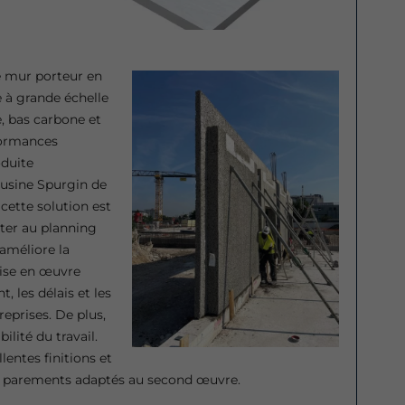
de mur porteur en
 à grande échelle
le, bas carbone et
formances
duite
’usine Spurgin de
cette solution est
pter au planning
améliore la
mise en œuvre
, les délais et les
reprises. De plus,
lité du travail.
lentes finitions et
es parements adaptés au second œuvre.