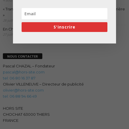
4 août 2026
« Transformer plutôt que démolir, ce n’est pas regarder en arrière
»
28 juillet 2026
S'inscrire
En Chine, l’incroyable réinvention du chantier
27 juillet 2026
NOUS CONTACTER
Pascal CHAZAL – Fondateur
pascal@hors-site.com
tel: 06 80 16 37 87
Olivier VILLENEUVE – Directeur de publicité
olivier@hors-site.com
tel: 06 88 94 66 49
HORS SITE
CHOCHAT 63000 THIERS
FRANCE