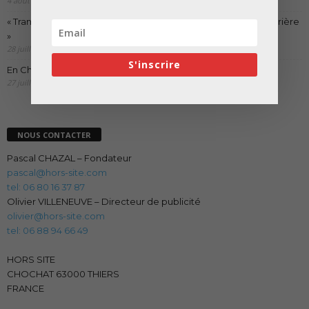
4 août 2026
« Transformer plutôt que démolir, ce n’est pas regarder en arrière
»
28 juillet 2026
S'inscrire
En Chine, l’incroyable réinvention du chantier
27 juillet 2026
NOUS CONTACTER
Pascal CHAZAL – Fondateur
pascal@hors-site.com
tel: 06 80 16 37 87
Olivier VILLENEUVE – Directeur de publicité
olivier@hors-site.com
tel: 06 88 94 66 49
HORS SITE
CHOCHAT 63000 THIERS
FRANCE