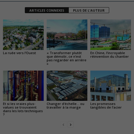
ARTICLES CONNEXES
PLUS DE L'AUTEUR
La ruée vers l’Ouest
« Transformer plutôt
En Chine, l’incroyable
que démolir, ce n’est
réinvention du chantier
pas regarder en arrière
»
Et si les vraies plus-
Changer d’échelle… ou
Les promesses
values se trouvaient
travailler à la marge
tangibles de l’acier
dans les lots techniques
?