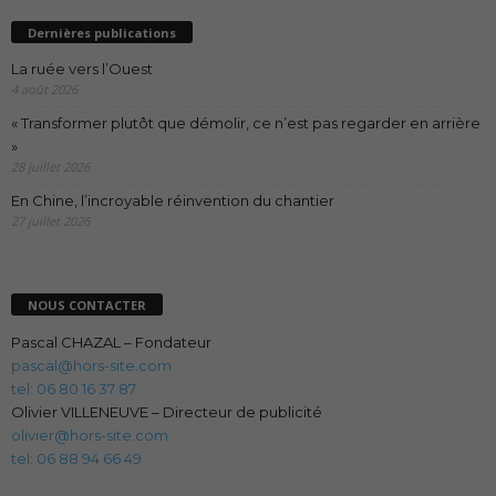
Dernières publications
La ruée vers l’Ouest
4 août 2026
« Transformer plutôt que démolir, ce n’est pas regarder en arrière
»
28 juillet 2026
En Chine, l’incroyable réinvention du chantier
27 juillet 2026
NOUS CONTACTER
Pascal CHAZAL – Fondateur
pascal@hors-site.com
tel: 06 80 16 37 87
Olivier VILLENEUVE – Directeur de publicité
olivier@hors-site.com
tel: 06 88 94 66 49