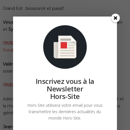
Grand Est : biosourcé et passif.
Vincent CHEVALLIER,
Directeur technique Le Toit Vosgien
et
Sylvie FEUGA,
Directrice Envirobat Grand Est.
11h15-11h30 | Décryptage RE2020
Fondamentaux et enjeux.
Valérie LAPLAGNE
, Responsable chaleur renouvelable,
solaire, biomasse, pompe à chaleur d’Uniclima.
Inscrivez vous à la
11h30-11h45 | Métiers
Newsletter
Hors-Site
Adéquation entre les enjeux des entreprises du bâtiment et
Hors-Site utilisera votre email pour vous
la montée en compétence des personnels, et des futures
transmettre les dernières actualités du
générations.
monde Hors-Site.
Jean-Christophe REPON
,Président de la CAPEB.