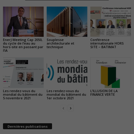
EnerJ Meeting Cap 2050,
Souplesse
Conférence
du cycle de l’eau au
architecturale et
internationale HORS
hors-site en passant par
technique
SITE – BATIMAT
l’IA
Les rendez-vous du
Les rendez-vous du
L’ILLUSION DE LA
mondial du bâtiment du
mondial du bâtiment du
FINANCE VERTE
5 novembre 2021
1er octobre 2021
Dernières publications