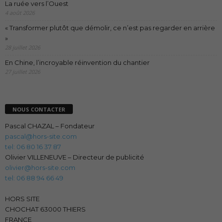
La ruée vers l’Ouest
4 août 2026
« Transformer plutôt que démolir, ce n’est pas regarder en arrière
»
28 juillet 2026
En Chine, l’incroyable réinvention du chantier
27 juillet 2026
NOUS CONTACTER
Pascal CHAZAL – Fondateur
pascal@hors-site.com
tel: 06 80 16 37 87
Olivier VILLENEUVE – Directeur de publicité
olivier@hors-site.com
tel: 06 88 94 66 49
HORS SITE
CHOCHAT 63000 THIERS
FRANCE