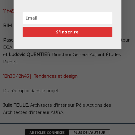
11h45-12h30 | Construction 4.0
BIM et Hors-Site, duo gagnant.
S'inscrire
Pascal CHAZAL,
CEO Patch Conseil,
Erik GIUDICE
Directeur
EGA Architects
et
Ludovic QUENTIER
Directeur Général Adjoint Études
Pichet.
12h30-12h45 | Tendances et design
Du réemploi dans le projet.
Julie TEULE,
Architecte d’intérieur Pôle Actions des
Architectes d’intérieur AURA.
ARTICLES CONNEXES
PLUS DE L'AUTEUR