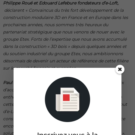
Philippe Roué
et Edouard Lefebure fondateurs d’e-Loft,
déclarent « Convaincus du très fort développement de la
construction modulaire 3D en
France et en Europe dans les
prochaines années, nous sommes très heureux du
partenariat stratégique que nous venons de nouer avec le
groupe Etex. Forts de l’expertise que nous avons
accumulé
dans la construction « 3D bois » depuis quelques années et
du soutien industriel du
groupe Etex, nous ambitionnons
désormais de devenir un acteur de référence de cette filière
sur le marché français et européen. »
Paul Van Oyen, CEO d’Etex
: « Nous sommes très heureux
d’accueillir e-Loft au sein de notre division New Ways, et
enthousiastes quant aux opportunités de croissance que
cette acquisition stratégique offre aux deux acteurs. L’ajout
d’e-Loft à notre portefeuille mondial d’entreprises de
construction légère et modulaire expérimentées, renforce
encore notre ambition de devenir un leader dans les
Inscrivez vous à la
solutions de construction durable orientées vers l’avenir ».