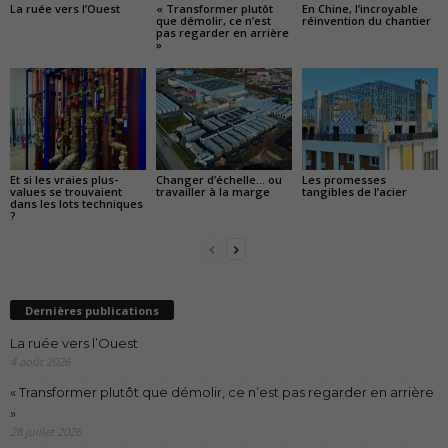
La ruée vers l’Ouest
« Transformer plutôt
En Chine, l’incroyable
que démolir, ce n’est
réinvention du chantier
pas regarder en arrière
»
Et si les vraies plus-
Changer d’échelle… ou
Les promesses
values se trouvaient
travailler à la marge
tangibles de l’acier
dans les lots techniques
?
Dernières publications
La ruée vers l’Ouest
4 août 2026
« Transformer plutôt que démolir, ce n’est pas regarder en arrière
»
28 juillet 2026