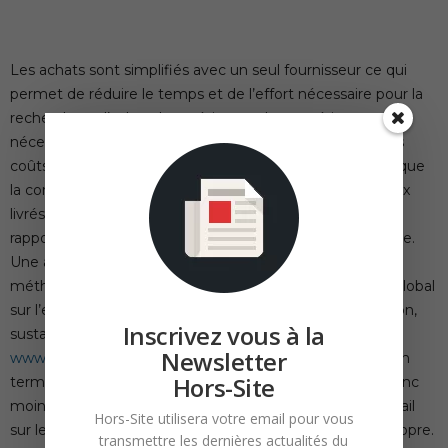
Les achats sont simplifiés avec un seul fournisseur ce qui
permet de réduire le temps et de l’effort nécessaire pour la
recherche et l’achat des métiers et des matériaux
nécessaires. Ce contrôle centralisé permet de réduire les
coûts. La fabrication à l’usine génère moins de déchets que
la construction traditionnelle. En effet, 10% des matériaux
livrés sur site sont jetés sous la forme des déchets par
rapport à un taux de chute qui varie entre 1 et 3% à l’usine.
Une analyse récente du cycle de vie a démontré que les
méthodes de construction hors site réduisent l’impact global
sur l’environnement d’au moins 40% (Offsite construction,
Inscrivez vous à la
sustainability characterestics, June 2013
Newsletter
www.buildoffsite.com
). Il faut souligner l’énorme atout en
Hors-Site
termes d’acheminent – moins de livraisons sur le site, donc
moins de bruit, de poussière et de perturbations. Le travail
Hors-Site utilisera votre email pour vous
sur le site s’avère aussi plus sûr, plus silencieux et plus propre.
transmettre les dernières actualités du