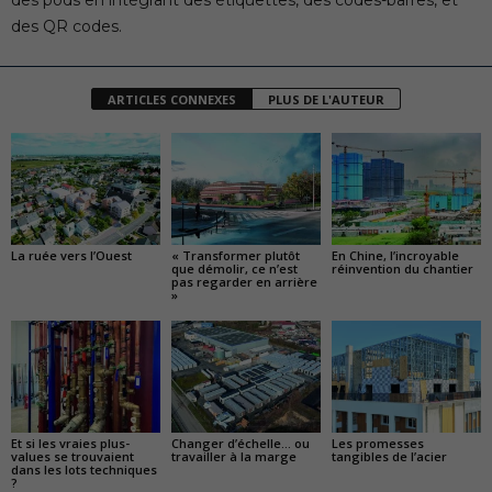
des pods en intégrant des étiquettes, des codes-barres, et
des QR codes.
ARTICLES CONNEXES
PLUS DE L'AUTEUR
La ruée vers l’Ouest
« Transformer plutôt
En Chine, l’incroyable
que démolir, ce n’est
réinvention du chantier
pas regarder en arrière
»
Et si les vraies plus-
Changer d’échelle… ou
Les promesses
values se trouvaient
travailler à la marge
tangibles de l’acier
dans les lots techniques
?