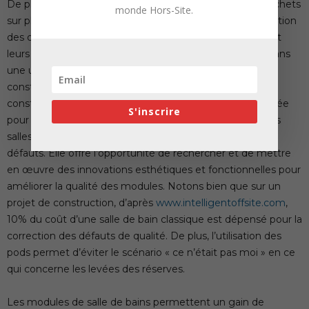
De plus, les coûts d’enlèvement et d’élimination des déchets
monde Hors-Site.
sur place sont considérablement réduits grâce à la réduction
des déchets mis en décharge. La gestion des déchets et
leurs recyclages sont contrôlés de manière plus fiable dans
une usine qu’il ne l’est sur place. Sur les projets de
construction, de nombreux éléments sont répétitifs. La
constance de la qualité et des finitions est très recherchée
S'inscrire
pour la réussite d’un projet. La construction Hors-site des
salles de bains permet de minimiser, voire d’éliminer les
défauts. Elle offre l’opportunité de rechercher et de mettre
en œuvre des innovations esthétiques et fonctionnelles pour
améliorer la qualité des modules. Notons bien que sur un
projet de construction, d’après
www.intelligentoffsite.com
,
10% du coût d’une salle de bain classique est dépensé pour la
correction des défauts de qualité. De plus, l’utilisation des
pods permet d’éviter le scénario « ce n’était pas moi » en ce
qui concerne les levées des réserves.
Les modules de salle de bains permettent un gain de